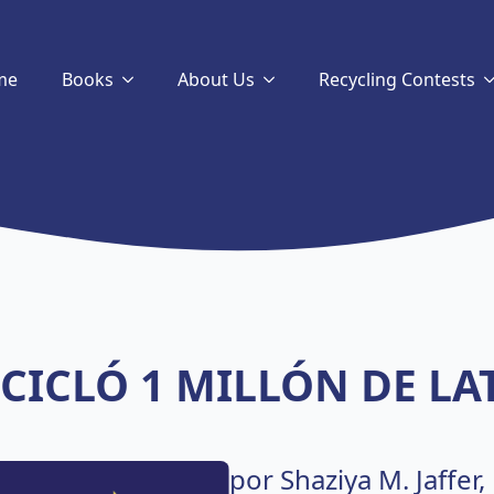
me
Books
About Us
Recycling Contests
CICLÓ 1 MILLÓN DE LA
por Shaziya M. Jaffer,