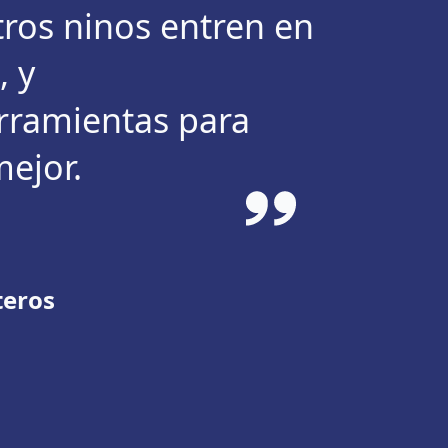
ros ninos entren en
, y
erramientas para
mejor.
teros