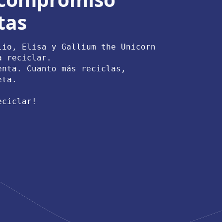
tas
lio, Elisa y Gallium the Unicorn 
a reciclar. 
enta. Cuanto más reciclas, 
eta. 
eciclar!